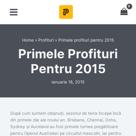
Skip
to
content
Home
Profituri
Primele profituri pentru 2015
Primele Profituri
Pentru 2015
ianuarie 18, 2015
După cum suntem obișnuiți, sezonul de tenis începe încă
din primele zile ale noului an. Brisbane, Chennai, Doha,
Sydney și Auckland au fost primele turnee pregătitoare
pentru Openul Australian pe circuitul masculin, iar pentru