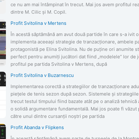
ce nu am mai întâmpinat în trecut. Mai jos avem profitul rea
dintre M. Cilic și M. Copil.
Profit Svitolina v Mertens
În acestă săptămână am avut două partide în care s-a ivit 
implementa aceeași strategie de tranzacționare, ambele p
protagonistă pe Elina Svitolina. Nu de puține ori anumite s
perfect pentru anumiți jucători dat fiind „modelele” lor de 
profitul pe partida Svitolina v Mertens, după
Profit Svitolina v Buzarnescu
Implementarea corectă a strategiilor de tranzacționare adu
piețele de tenis sezon după sezon. Sistemele și strategiil
trecut testul timpului fiind bazate atât pe o analiză tehnică
o solidă argumentare fundamentală. Mai jos poate fi văzut p
către unul dintre cursanții noștri pe partida
Profit Abanda v Flipkens
În această săptămână avem parte de turneele de la Montrea