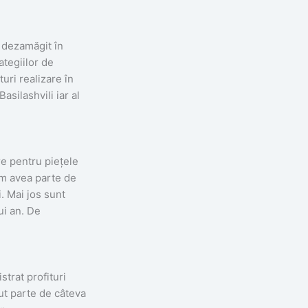
 dezamăgit în
ategiilor de
uri realizare în
asilashvili iar al
re pentru piețele
om avea parte de
. Mai jos sunt
ui an. De
trat profituri
ut parte de câteva