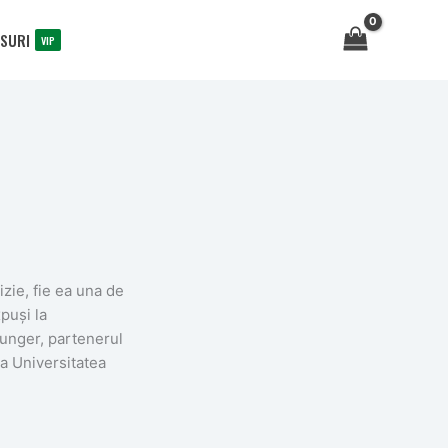
SURI
VIP
izie, fie ea una de
xpuși la
Munger, partenerul
la Universitatea