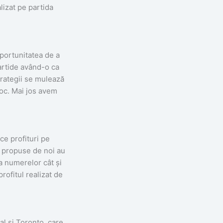
lizat pe partida
oportunitatea de a
artide având-o ca
trategii se mulează
joc. Mai jos avem
ce profituri pe
e propuse de noi au
 a numerelor cât și
rofitul realizat de
l și Toronto, care