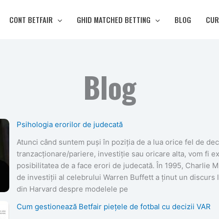
CONT BETFAIR
GHID MATCHED BETTING
BLOG
CUR
Blog
Psihologia erorilor de judecată
Atunci când suntem puși în poziția de a lua orice fel de dec
tranzacționare/pariere, investiție sau oricare alta, vom fi e
posibilitatea de a face erori de judecată. În 1995, Charlie 
de investiții al celebrului Warren Buffett a ținut un discurs 
din Harvard despre modelele pe
Cum gestionează Betfair piețele de fotbal cu decizii VAR