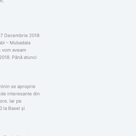
n.
 27 Decembrie 2018
abi – Mubadala
is vom aveam
2018. Până atunci
minin se aproprie
ide interesante din
re. Iar pe
 la Basel și