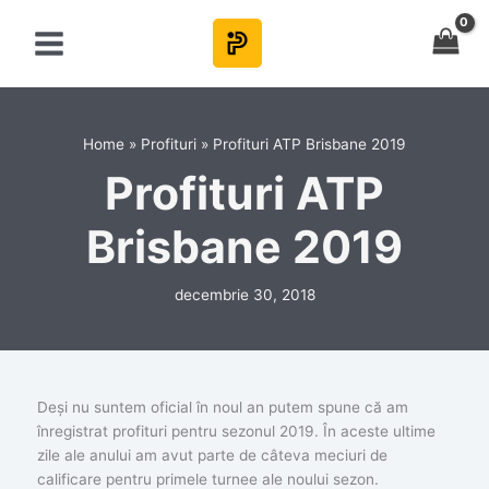
Skip
to
content
Home
Profituri
Profituri ATP Brisbane 2019
Profituri ATP
Brisbane 2019
decembrie 30, 2018
Deși nu suntem oficial în noul an putem spune că am
înregistrat profituri pentru sezonul 2019. În aceste ultime
zile ale anului am avut parte de câteva meciuri de
calificare pentru primele turnee ale noului sezon.