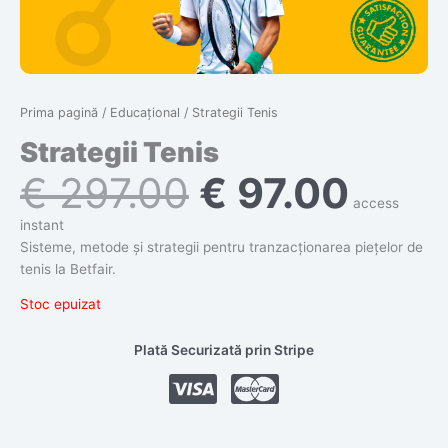
Prima pagină
/
Educațional
/ Strategii Tenis
Strategii Tenis
Prețul
Preț
€
297.00
€
97.00
inițial
cure
access
a
este
instant
fost:
€ 97
Sisteme, metode și strategii pentru tranzacționarea piețelor de
€ 297.00.
tenis la Betfair.
Stoc epuizat
Plată Securizată prin Stripe