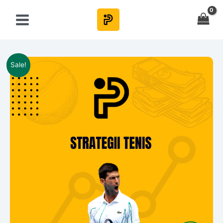
Skip
to
content
Sale!