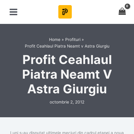
Skip
to
content
Home
Profituri
Profit Ceahlaul Piatra Neamt v Astra Giurgiu
Profit Ceahlaul
Piatra Neamt V
Astra Giurgiu
octombrie 2, 2012
Luni s-au disputat ultimele meciuri din cadrul etapei a noua