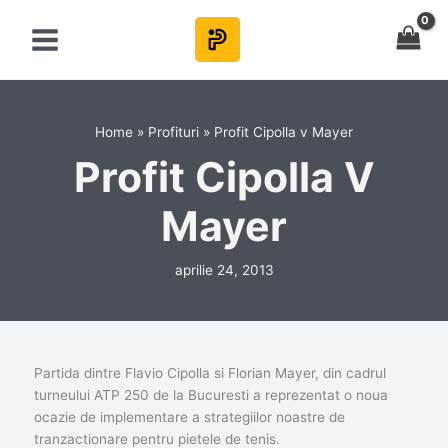
Skip
to
content
Home
Profituri
Profit Cipolla v Mayer
Profit Cipolla V
Mayer
aprilie 24, 2013
Partida dintre Flavio Cipolla si Florian Mayer, din cadrul
turneului ATP 250 de la Bucuresti a reprezentat o noua
ocazie de implementare a strategiilor noastre de
tranzactionare pentru pietele de tenis.