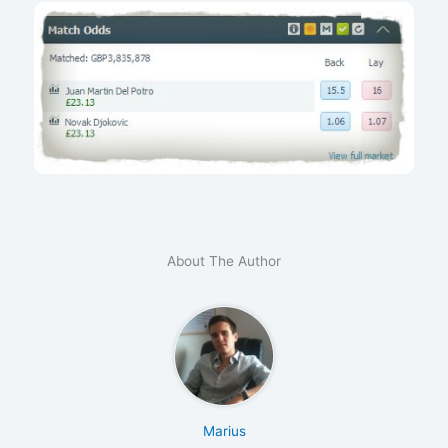
About The Author
Marius