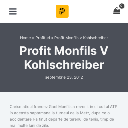
Skip
to
content
Home
Profituri
Profit Monfils v Kohlschreiber
Profit Monfils V
Kohlschreiber
septembrie 23, 2012
Carismaticul francez Gael Monfils a revenit in circuitul ATP
in aceasta saptamana la turneul de la Metz, dupa ce o
accidentare l-a tinut departe de terenul de tenis, timp de
mai multe luni de zile.