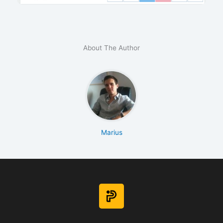
About The Author
Marius