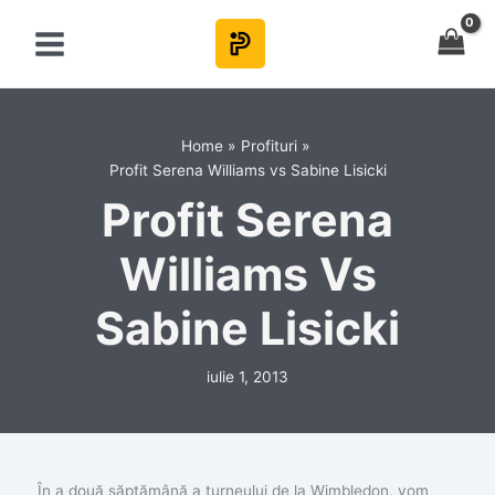
Skip
to
content
Home
Profituri
Profit Serena Williams vs Sabine Lisicki
Profit Serena
Williams Vs
Sabine Lisicki
iulie 1, 2013
În a două săptămână a turneului de la Wimbledon, vom