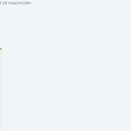
șit să maximizăm