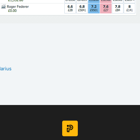
arius