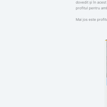
dovedit și în aces
profitul pentru am
Mai jos este profitu