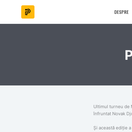
Skip
to
DESPRE
content
P
Ultimul turneu de M
înfruntat Novak Dj
Și această ediție 