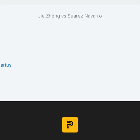
Jie Zheng vs Suarez Navarro
arius