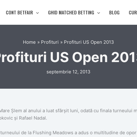
CONT BETFAIR
GHID MATCHED BETTING
BLOG
CUR
Home
Profituri
Profituri US Open 2013
rofituri US Open 20
septembrie 12, 2013
are Șlem al anului a luat sfârșit luni, odată cu finala turneului
okovic și Rafael Nadal.
a turneului de la Flushing Meadows a adus o multitudine de oport