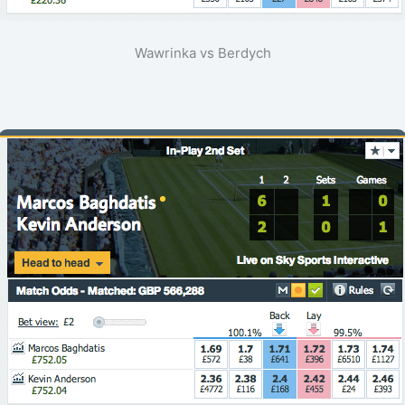
Wawrinka vs Berdych