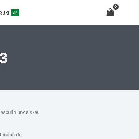
SURI
VIP
13
 masculin unde s-au
unități de