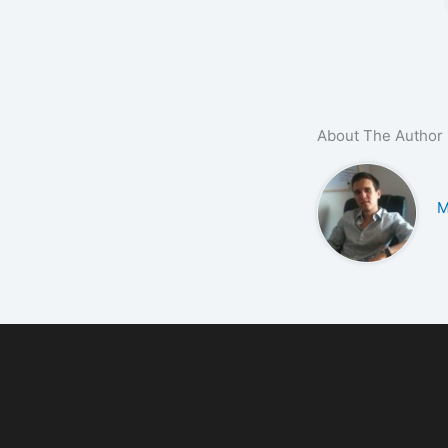
About The Author
M