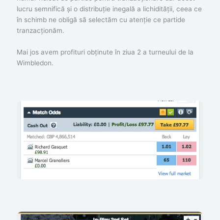
lucru semnifică și o distribuție inegală a lichidității, ceea ce
în schimb ne obligă să selectăm cu atenție ce partide
tranzacționăm.
Mai jos avem profituri obținute în ziua 2 a turneului de la
Wimbledon.