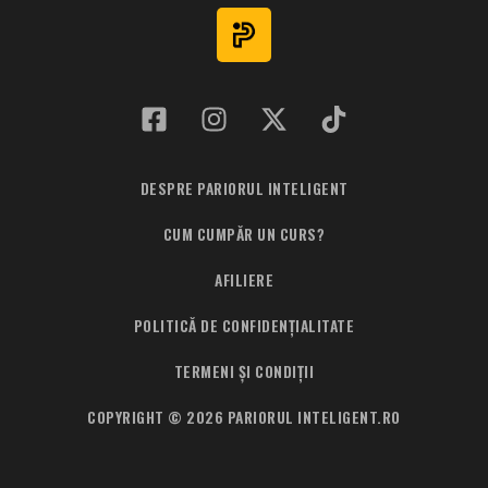
DESPRE PARIORUL INTELIGENT
CUM CUMPĂR UN CURS?
AFILIERE
POLITICĂ DE CONFIDENȚIALITATE
TERMENI ȘI CONDIȚII
COPYRIGHT © 2026 PARIORUL INTELIGENT.RO