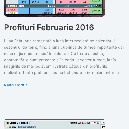
Profituri Februarie 2016
Luna Februarie reprezintă o lună intermediară pe calendarul
sezonului de tenis, fiind a lună cuprinsă de turnee importante dar
nu esențiale pentru jucătorii de top. Cu toate acestea,
oportunitățile sunt prezente și în cadrul acestor turnee, iar în
imaginile de mai jos avem ilustrate câteva din profiturile
realizate. Toate profiturile au fost obținute prin implementarea
Profituri
Read More »
Februarie
2016