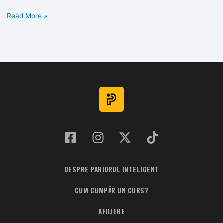
Profit
Read More »
Brest
v
PSG
DESPRE PARIORUL INTELIGENT
CUM CUMPĂR UN CURS?
AFILIERE