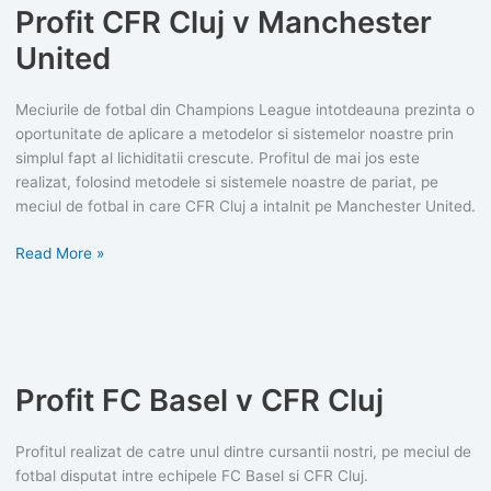
Profit CFR Cluj v Manchester
United
Meciurile de fotbal din Champions League intotdeauna prezinta o
oportunitate de aplicare a metodelor si sistemelor noastre prin
simplul fapt al lichiditatii crescute. Profitul de mai jos este
realizat, folosind metodele si sistemele noastre de pariat, pe
meciul de fotbal in care CFR Cluj a intalnit pe Manchester United.
Profit
Read More »
CFR
Cluj
v
Manchester
United
Profit FC Basel v CFR Cluj
Profitul realizat de catre unul dintre cursantii nostri, pe meciul de
fotbal disputat intre echipele FC Basel si CFR Cluj.