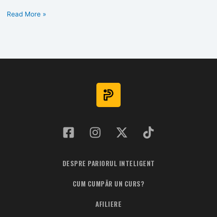
Profit
Read More »
FC
Basel
v
CFR
Cluj
DESPRE PARIORUL INTELIGENT
CUM CUMPĂR UN CURS?
AFILIERE