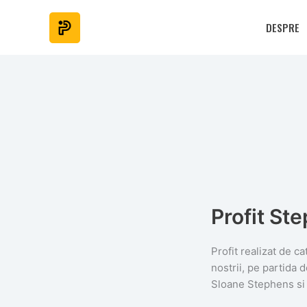
Skip
to
DESPRE
content
Profit St
Profit realizat de ca
nostrii, pe partida d
Sloane Stephens si 