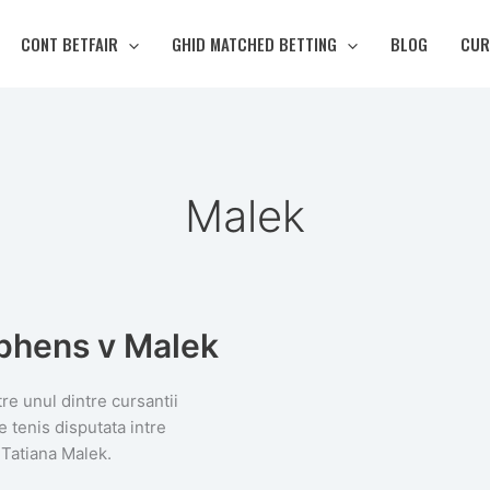
CONT BETFAIR
GHID MATCHED BETTING
BLOG
CUR
Malek
ephens v Malek
tre unul dintre cursantii
e tenis disputata intre
Tatiana Malek.