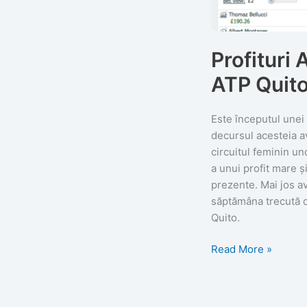
Profituri
ATP Quit
Este începutul unei 
decursul acesteia a
circuitul feminin un
a unui profit mare ș
prezente. Mai jos a
săptămâna trecută d
Quito.
Profituri
Read More »
ATP
Zagreb
și