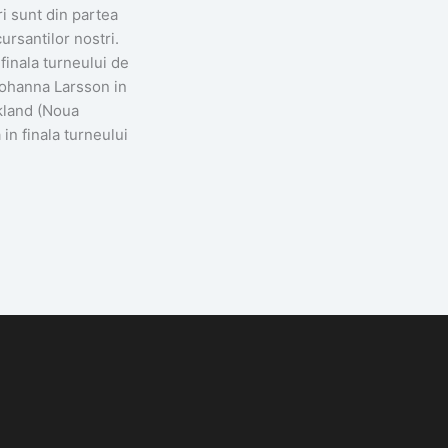
ri sunt din partea
cursantilor nostri.
finala turneului de
Johanna Larsson in
ckland (Noua
in finala turneului