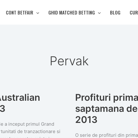
CONT BETFAIR
GHID MATCHED BETTING
BLOG
CUR
Pervak
Australian
Profituri prim
13
saptamana de 
2013
rie a inceput primul Grand
tunitati de tranzactionare si
O serie de profituri din pri