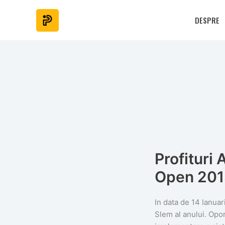
Skip
to
DESPRE
content
Profituri 
Open 20
In data de 14 Ianua
Slem al anului. Opor