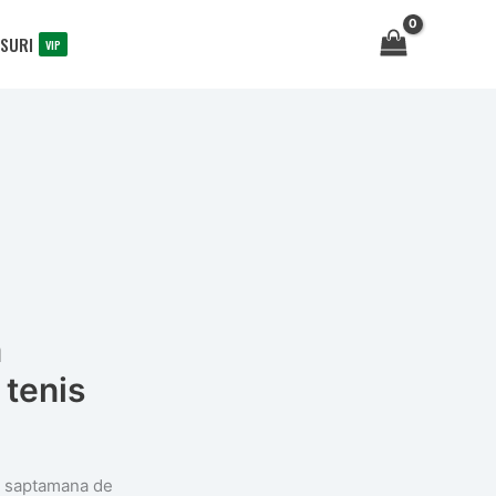
SURI
VIP
a
tenis
ma saptamana de