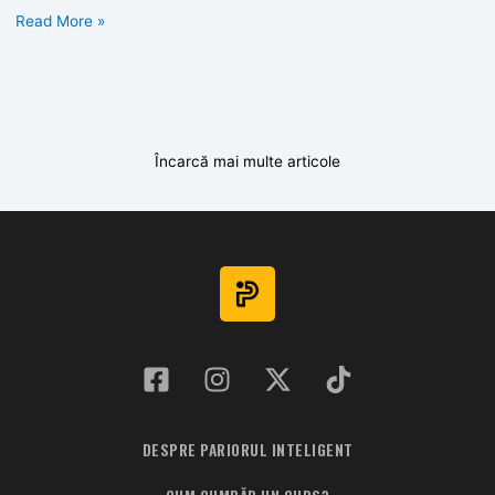
Profit
Read More »
Nieminen
v
Raonic
Încarcă mai multe articole
DESPRE PARIORUL INTELIGENT