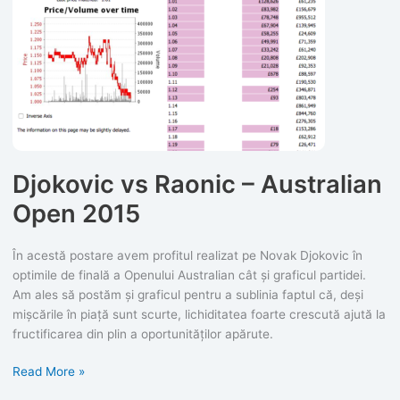
Djokovic vs Raonic – Australian
Open 2015
În acestă postare avem profitul realizat pe Novak Djokovic în
optimile de finală a Openului Australian cât și graficul partidei.
Am ales să postăm și graficul pentru a sublinia faptul că, deși
mișcările în piață sunt scurte, lichiditatea foarte crescută ajută la
fructificarea din plin a oportunităților apărute.
Djokovic
Read More »
vs