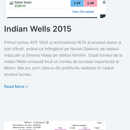
Indian Wells 2015
Primul turneu ATP 1000 și echivalentul WTA al acestui sezon a
luat sfârșit, având ca înfingători pe Novak Djokovic pe tabloul
masculin și Simona Halep pe tabloul feminin. După turneul de la
Indian Wells urmează încă un turneu de acceași importanță la
Miami. Mai jos sunt câteva din profiturile realizate în cadrul
acestui turneu.
Indian
Read More »
Wells
2015