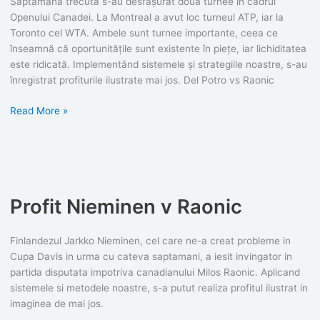
Săptămâna trecută s-au desfășurat două turnee în cadrul
Openului Canadei. La Montreal a avut loc turneul ATP, iar la
Toronto cel WTA. Ambele sunt turnee importante, ceea ce
înseamnă că oportunitățile sunt existente în piețe, iar lichiditatea
este ridicată. Implementând sistemele și strategiile noastre, s-au
înregistrat profiturile ilustrate mai jos. Del Potro vs Raonic
Profituri
Read More »
ATP
Montreal
si
WTA
Toronto
Profit Nieminen v Raonic
Finlandezul Jarkko Nieminen, cel care ne-a creat probleme in
Cupa Davis in urma cu cateva saptamani, a iesit invingator in
partida disputata impotriva canadianului Milos Raonic. Aplicand
sistemele si metodele noastre, s-a putut realiza profitul ilustrat in
imaginea de mai jos.