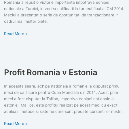
Romania a reusit o victorie importanta impotrava echipei
nationale a Turciei, in vedea calificarii la turneul final al CM 2014.
Meciul a prezentat o serie de oportunitati de tranzactionare in
cadrul mai multor piete.
Profit
Read More »
Turcia
v
Romania
Profit Romania v Estonia
In aceasta seara, echipa nationala a romaniei a disputat primul
meci de calificare pentru Cupa Mondiala din 2014. Acest prim
meci a fost disputat la Tallinn, impotriva echipei nationale a
estoniei. Mai jos, este profitul realizat pe acest meci cu exact
aceleasi metode si sisteme care sunt predate cursantiilor nostri.
Profit
Read More »