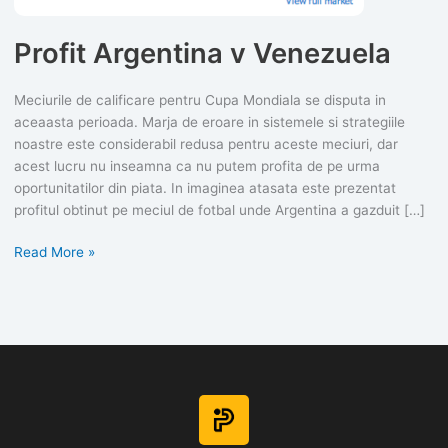
Profit Argentina v Venezuela
Meciurile de calificare pentru Cupa Mondiala se disputa in
aceaasta perioada. Marja de eroare in sistemele si strategiile
noastre este considerabil redusa pentru aceste meciuri, dar
acest lucru nu inseamna ca nu putem profita de pe urma
oportunitatilor din piata. In imaginea atasata este prezentat
profitul obtinut pe meciul de fotbal unde Argentina a gazduit […]
Profit
Read More »
Argentina
v
Venezuela