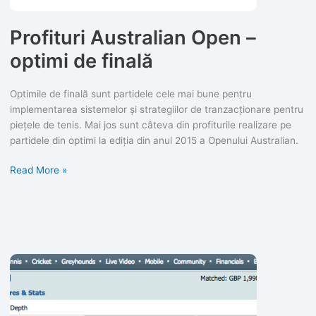
Profituri Australian Open –
optimi de finală
Optimile de finală sunt partidele cele mai bune pentru
implementarea sistemelor și strategiilor de tranzacționare pentru
piețele de tenis. Mai jos sunt câteva din profiturile realizare pe
partidele din optimi la ediția din anul 2015 a Openului Australian.
Profituri
Read More »
Australian
Open
–
optimi
de
finală