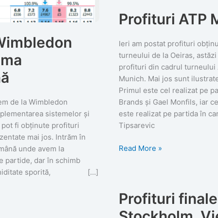
Profituri ATP
 Wimbledon
Ieri am postat profituri obțin
turneului de la Oeiras, astăz
ima
profituri din cadrul turneulu
nă
Munich. Mai jos sunt ilustrate
Primul este cel realizat pe pa
em de la Wimbledon
Brands și Gael Monfils, iar ce
implementarea sistemelor și
este realizat pe partida în c
 pot fi obținute profituri
Tipsarevic
zentate mai jos. Intrăm în
Profituri
Read More »
mână unde avem la
ATP
e partide, dar în schimb
Munich
lichiditate sporită, […]
Profituri finale
Stockholm, Vi