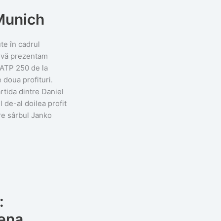
 Munich
ute în cadrul
i vă prezentam
i ATP 250 de la
 doua profituri.
rtida dintre Daniel
l de-al doilea profit
are sârbul Janko
:
ena,