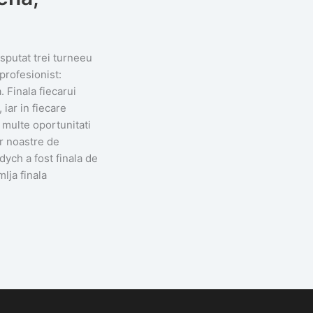
sputat trei turneeu
profesionist:
 Finala fiecarui
iar in fiecare
t multe oportunitati
r noastre de
ych a fost finala de
lja finala