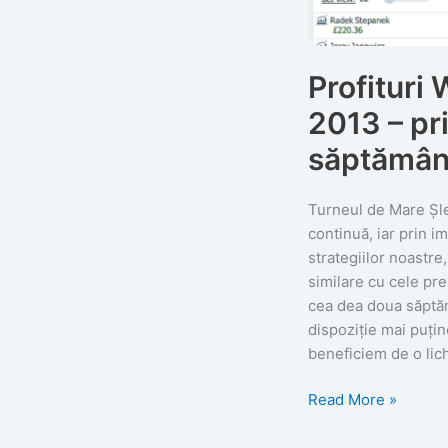
Profituri
2013 – pr
săptămâ
Turneul de Mare Șl
continuă, iar prin 
strategiilor noastre,
similare cu cele pre
cea dea doua săptă
dispoziție mai puțin
beneficiem de o 
Profituri
Read More »
Wimbledon
2013