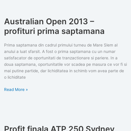
Anderson
Australian Open 2013 –
profituri prima saptamana
Prima saptamana din cadrul primului turneu de Mare Slem al
anului a luat sfarsit. A fost o prima saptamana cu un numar
satisfacator de oportunitati de tranzactionare si pariere. In a
doua saptamana, oportunitatile vor scadea pe masura ce vor fi si
mai putine partide, dar lichiditatea in schimb vom avea parte de
o lichiditate
Australian
Read More »
Open
2013
–
profituri
prima
Profit finala ATP 250 Sydney
saptamana